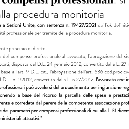
alla procedura monitoria
e a Sezioni Unite, con sentenza n. 19427/2021 
da' l'ok definit
ività professionale per tramite della procedura monitoria.
nte principio di diritto:
e del compenso professionale all'avvocato, l'abrogazione del sis
vocati, disposta dal D.L. 24 gennaio 2012, convertito dalla L. 27 
ase all'art. 9 D.L. cit., l'abrogazione dell'art. 636 cod.proc.ci
el D.L. n. 1/2012, convertito dalla L. n.27/2012, 
l'avvocato che in
rofessionali può avvalersi del procedimento per ingiunzione rego
onendo a base del ricorso la parcella delle spese e prestazi
rente e corredata dal parere della competente associazione profe
se dei parametri per compensi professionali di cui alla L.31 dic
ministeriali attuativi."