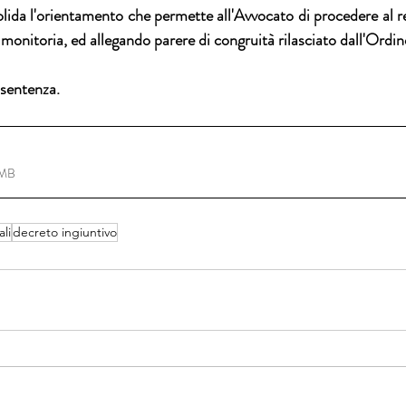
solida l'orientamento che permette all'Avvocato di procedere al r
monitoria, ed allegando parere di congruità rilasciato dall'Ordi
a sentenza.
5MB
li
decreto ingiuntivo