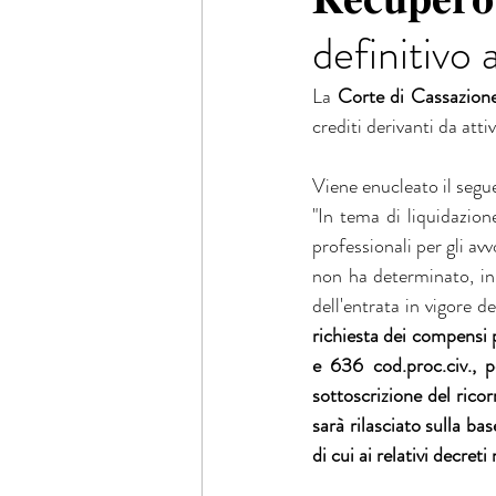
definitivo 
La 
Corte di Cassazion
crediti derivanti da att
Viene enucleato il segue
"In tema di liquidazion
professionali per gli av
non ha determinato, in b
dell'entrata in vigore d
richiesta dei compensi p
e 636 cod.proc.civ., p
sottoscrizione del ricor
sarà rilasciato sulla ba
di cui ai relativi decreti 