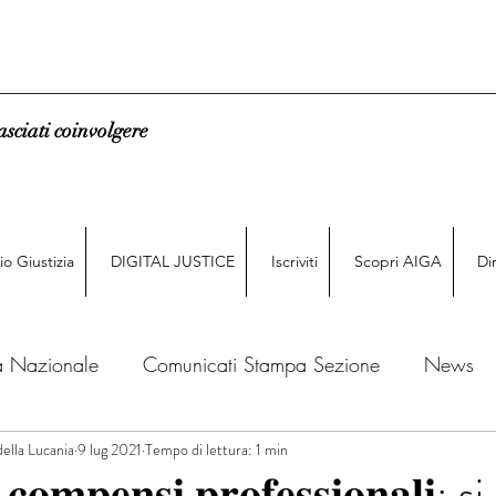
asciati coinvolgere
o Giustizia
DIGITAL JUSTICE
Iscriviti
Scopri AIGA
Di
a Nazionale
Comunicati Stampa Sezione
News
della Lucania
9 lug 2021
Tempo di lettura: 1 min
News di Giurisprudenza
Dicono di noi
Comunicazi
𝐜𝐨𝐦𝐩𝐞𝐧𝐬𝐢 𝐩𝐫𝐨𝐟𝐞𝐬𝐬𝐢𝐨𝐧𝐚𝐥𝐢: si