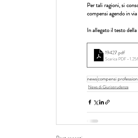
Per tali ragioni, si con
compensi agendo in via 
In allegato il testo dell
19427
.pdf
Scarica PDF • 1.2
news
compensi professiona
News di Giurisprudenza