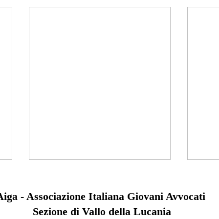
LA PROVA DICHIARATIVA
TRA ORALITÀ E DURATA DEL
Aiga - Associazione Italiana Giovani Avvocati
PROCESSO: ILMUTAMENTO
LA PROVA DICHIARATIVA TRA
Sezione di Vallo della Lucania
DELL’ORGANO GIUDICANTE