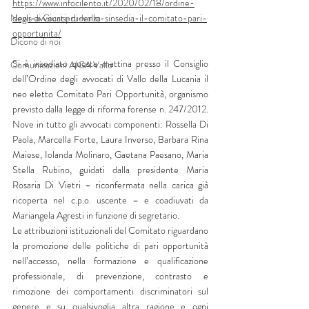
https://www.infocilento.it/2020/02/18/ordine-
News di Giurisprudenza
degli-avvocati-di-vallo-sinsedia-il-comitato-pari-
opportunita/
Dicono di noi
Si è insediato questa mattina presso il Consiglio 
Comunicazioni AIGA Vallo
dell’Ordine degli avvocati di Vallo della Lucania il 
neo eletto Comitato Pari Opportunità, organismo 
previsto dalla legge di riforma forense n. 247/2012. 
Nove in tutto gli avvocati componenti: Rossella Di 
Paola, Marcella Forte, Laura Inverso, Barbara Rina 
Maiese, Iolanda Molinaro, Gaetana Paesano, Maria 
Stella Rubino, guidati dalla presidente Maria 
Rosaria Di Vietri – riconfermata nella carica già 
ricoperta nel c.p.o. uscente – e coadiuvati da 
Mariangela Agresti in funzione di segretario.
Le attribuzioni istituzionali del Comitato riguardano 
la promozione delle politiche di pari opportunità 
nell’accesso, nella formazione e qualificazione 
professionale, di prevenzione, contrasto e 
rimozione dei comportamenti discriminatori sul 
genere e su qualsivoglia altra ragione e ogni 