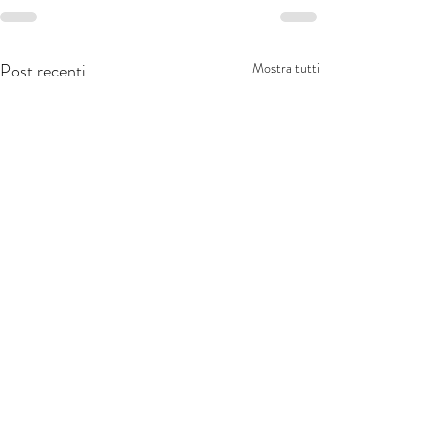
Post recenti
Mostra tutti
Aiga - Associazione Italiana Giovani Avvocati