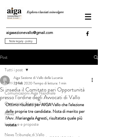
Esplora e lasciati coinvolgere
aigasezionevallo@gmail.com
Note legaly - policy
Post
Tutti i post
Aiga Sezione di Vallo della Lucania
Tutti i post
22 feb 2020
Tempo di lettura: 1 min
Si insedia il Comitato pari Opportunità
Comunicazioni Aiga Nazionale
presso l'ordine degli Avvocati di Vallo
Comunicati Stampa Sezione
Ottimo risultato per AIGA Vallo che l'elezione 
delle proprie tre candidate. Nota di merito per 
News
l'Avv. Mariangela Agresti, risultatata quale più 
Iniziative e proposte
votata.
News Tribunale di Vallo