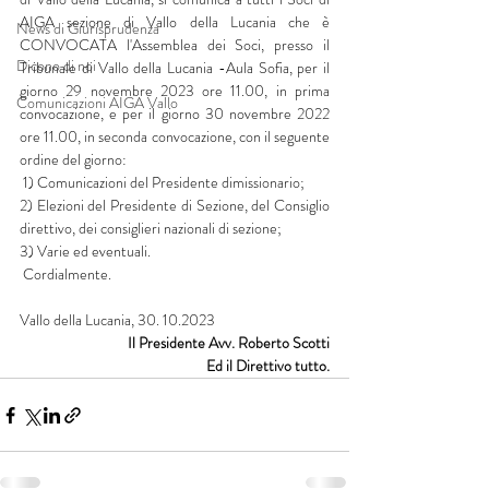
AIGA sezione di Vallo della Lucania che è 
News di Giurisprudenza
CONVOCATA l'Assemblea dei Soci, presso il 
Dicono di noi
Tribunale di Vallo della Lucania -Aula Sofia, per il 
giorno 29 novembre 2023 ore 11.00, in prima 
Comunicazioni AIGA Vallo
convocazione, e per il giorno 30 novembre 2022 
ore 11.00, in seconda convocazione, con il seguente 
ordine del giorno:
 1) Comunicazioni del Presidente dimissionario; 
2) Elezioni del Presidente di Sezione, del Consiglio 
direttivo, dei consiglieri nazionali di sezione; 
3) Varie ed eventuali.
 Cordialmente.
Vallo della Lucania, 30. 10.2023
Il Presidente Avv. Roberto Scotti
Ed il Direttivo tutto.