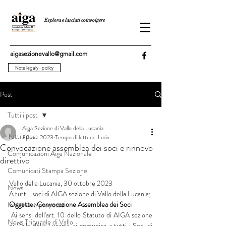
Esplora e lasciati coinvolgere
aigasezionevallo@gmail.com
Note legaly - policy
Post
Tutti i post
Aiga Sezione di Vallo della Lucania
Tutti i post
30 ott 2023
Tempo di lettura: 1 min
Convocazione assemblea dei soci e rinnovo
Comunicazioni Aiga Nazionale
direttivo
Comunicati Stampa Sezione
Vallo della Lucania, 30 ottobre 2023 
News
A tutti i soci di AIGA sezione di Vallo della Lucania;
Oggetto: Convocazione Assemblea dei Soci
Iniziative e proposte
 Ai sensi dell'art. 10 dello Statuto di AIGA sezione 
News Tribunale di Vallo
di Vallo della Lucania, si comunica a tutti i Soci di 